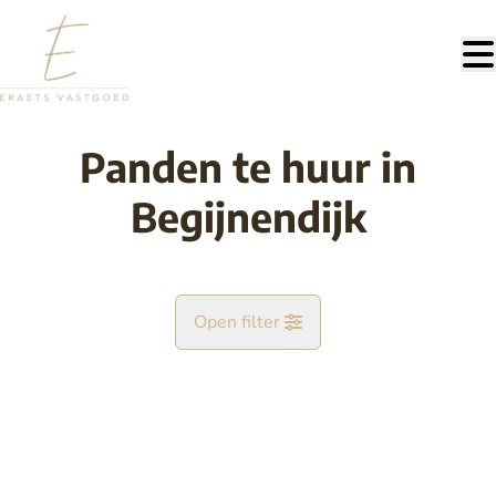
Ga naar hoofdinhoud
Panden te huur in
Begijnendijk
Open filter
Gemeente
VERHUURD
Begijnendijk (3130)
Remove
Kaartweergave